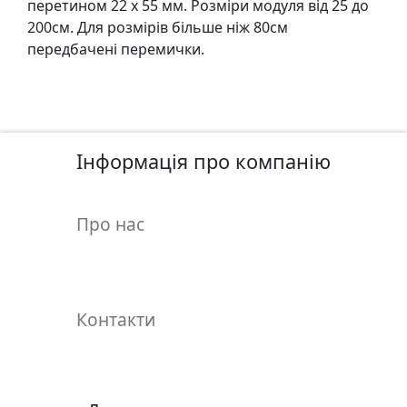
перетином 22 х 55 мм. Розмiри модуля вiд 25 до
у
200см. Для розмiрiв бiльше нiж 80см
л
передбаченi перемички.
ь
п
т
у
р
Інформація про компанію
а
М
Про нас
о
л
ь
б
Контакти
е
р
т
и