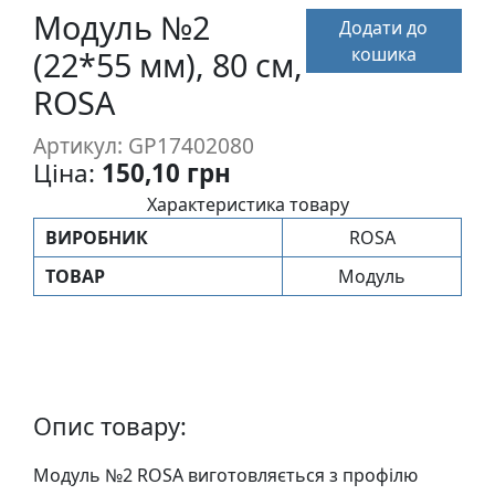
п
Модуль №2
Додати до
и
кошика
(22*55 мм), 80 см,
с
ROSA
Л
Артикул: GP17402080
і
Ціна:
150,10 грн
н
Характеристика товару
о
ВИРОБНИК
ROSA
г
р
ТОВАР
Модуль
а
в
ю
р
а
Опис товару:
.
С
Модуль №2 ROSA виготовляється з профiлю
к