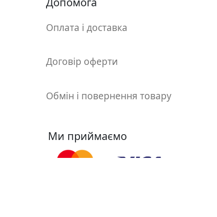
Допомога
т
а
е
Оплата і доставка
т
ю
д
Договір оферти
н
и
Обмін і повернення товару
к
и
Ми приймаємо
П
о
з
о
л
о
т
Ми у соцмережах
а