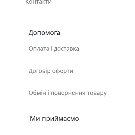
Контакти
т
а
е
т
ю
Допомога
д
н
Оплата і доставка
и
к
и
Договір оферти
П
о
Обмін і повернення товару
з
о
л
Ми приймаємо
о
т
а