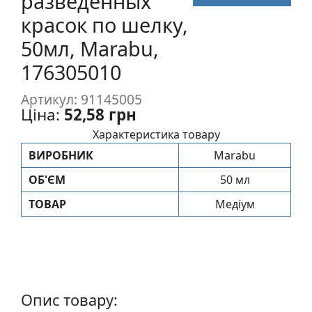
разведённых
п
красок по шелку,
и
50мл, Marabu,
с
176305010
Л
Артикул: 91145005
і
Ціна:
52,58 грн
н
о
Характеристика товару
г
ВИРОБНИК
Marabu
р
ОБ'ЄМ
50 мл
а
в
ТОВАР
Медіум
ю
р
а
.
С
Опис товару:
к