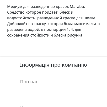
у
Медиум для разведенных красок Marabu.
л
Средство которое придаёт блеск и
ь
водостойкость разведенной краске для шелка.
п
Добавляйте в краску, которая была максимально
т
разведена водой, в пропорции 1: 4, для
у
сохранения стойкости и блеска рисунка.
р
а
М
о
Інформація про компанію
л
ь
б
Про нас
е
р
т
и