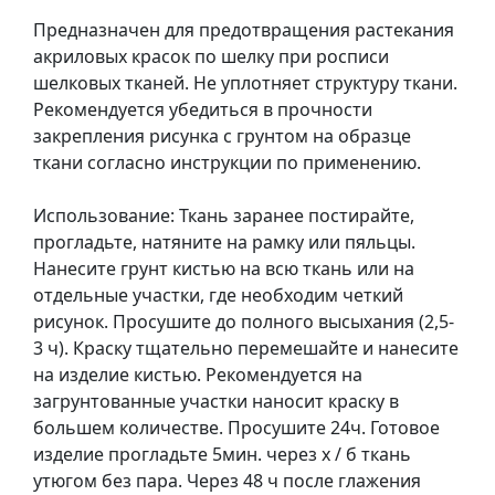
у
Предназначен для предотвращения растекания
л
акриловых красок по шелку при росписи
ь
шелковых тканей. Не уплотняет структуру ткани.
п
Рекомендуется убедиться в прочности
т
закрепления рисунка с грунтом на образце
у
ткани согласно инструкции по применению.
р
а
Использование: Ткань заранее постирайте,
прогладьте, натяните на рамку или пяльцы.
М
Нанесите грунт кистью на всю ткань или на
о
отдельные участки, где необходим четкий
л
рисунок. Просушите до полного высыхания (2,5-
ь
3 ч). Краску тщательно перемешайте и нанесите
б
на изделие кистью. Рекомендуется на
е
загрунтованные участки наносит краску в
р
большем количестве. Просушите 24ч. Готовое
т
изделие прогладьте 5мин. через х / б ткань
и
утюгом без пара. Через 48 ч после глажения