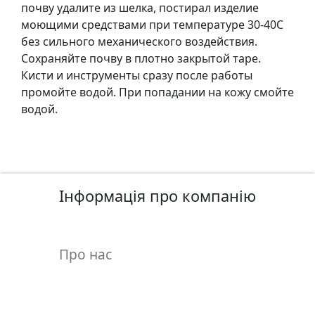
т
почву удалите из шелка, постирал изделие
а
моющими средствами при температуре 30-40С
е
без сильного механического воздействия.
т
Сохраняйте почву в плотно закрытой таре.
ю
Кисти и инструменты сразу после работы
д
промойте водой. При попадании на кожу смойте
н
водой.
и
к
и
Інформація про компанію
П
о
з
о
Про нас
л
о
т
а