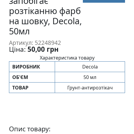
запобігає
п
розтіканню фарб
и
на шовку, Decola,
с
50мл
Л
Артикул: 52248942
і
Ціна:
50,00 грн
н
о
Характеристика товару
г
ВИРОБНИК
Decola
р
ОБ'ЄМ
50 мл
а
в
ТОВАР
Грунт-антирозтікач
ю
р
а
.
С
Опис товару:
к