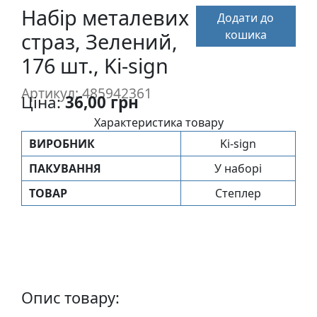
п
Набір металевих
Додати до
и
кошика
страз, Зелений,
с
176 шт., Ki-sign
Л
Артикул: 485942361
Ціна:
36,00 грн
і
н
Характеристика товару
о
ВИРОБНИК
Ki-sign
г
ПАКУВАННЯ
У наборі
р
а
ТОВАР
Степлер
в
ю
р
а
.
С
Опис товару:
к