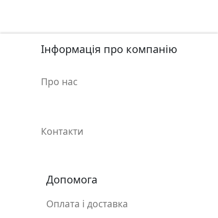
у
л
ь
п
Інформація про компанію
т
у
р
Про нас
а
М
о
Контакти
л
ь
б
е
Допомога
р
т
Оплата і доставка
и