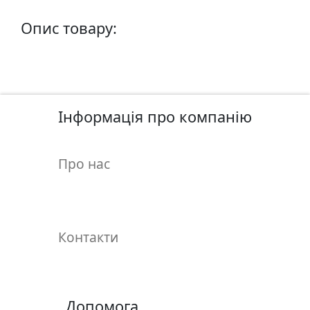
у
л
Опис товару:
ь
п
т
у
р
Інформація про компанію
а
Про нас
М
о
л
ь
б
Контакти
е
р
т
и
Допомога