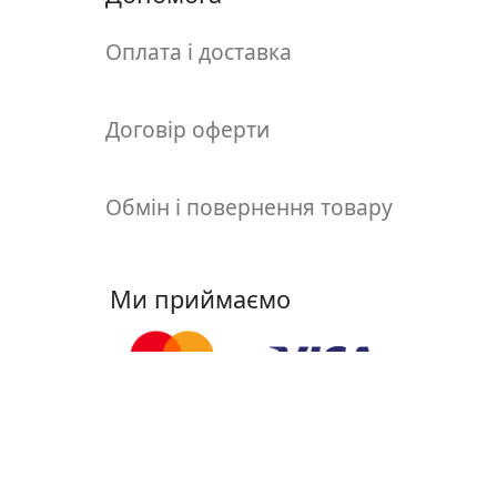
т
а
Оплата і доставка
е
т
ю
Договір оферти
д
н
и
Обмін і повернення товару
к
и
Ми приймаємо
П
о
з
о
л
о
Ми у соцмережах
т
а