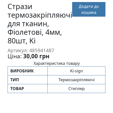
п
Стрази
Додати до
и
кошика
термозакріпляючі
с
для тканин,
Фіолетові, 4мм,
Л
і
80шт, Ki
н
о
Артикул: 485941487
г
Ціна:
30,00 грн
р
Характеристика товару
а
ВИРОБНИК
Ki-sign
в
ю
ТИП
Термозакріпляючі
р
ТОВАР
Степлер
а
.
С
к