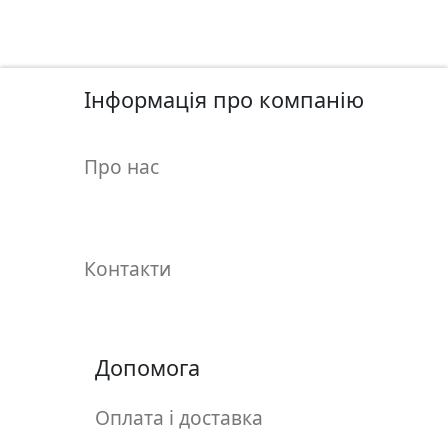
у
л
ь
п
Інформація про компанію
т
у
р
Про нас
а
М
о
Контакти
л
ь
б
е
Допомога
р
т
Оплата і доставка
и