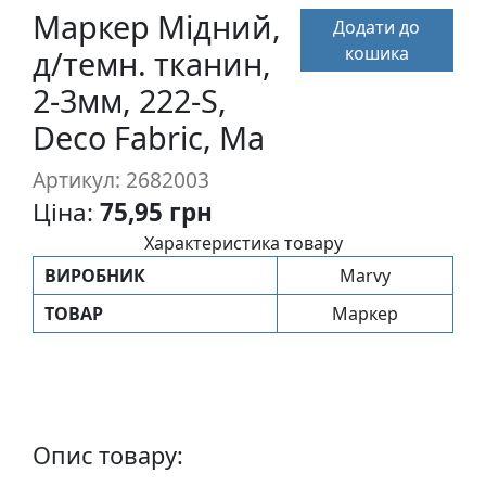
п
Маркер Мідний,
Додати до
и
кошика
д/темн. тканин,
с
2-3мм, 222-S,
Deco Fabric, Ma
Л
і
Артикул: 2682003
н
Ціна:
75,95 грн
о
г
Характеристика товару
р
ВИРОБНИК
Marvy
а
ТОВАР
Маркер
в
ю
р
а
.
С
Опис товару:
к