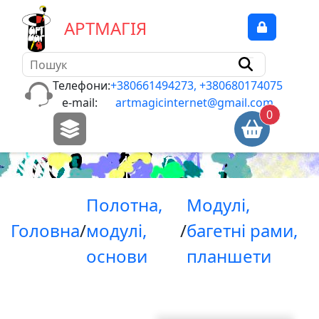
А
Р
Т
М
А
Г
І
Я
Б
л
о
Телефони:
+380661494273, +380680174075
к
e-mail:
artmagicinternet@gmail.com
0
н
о
т
и
,
Полотна,
Модулi,
п
а
Головна
/
модулi,
/
багетнi рами,
п
основи
планшети
i
р
,
к