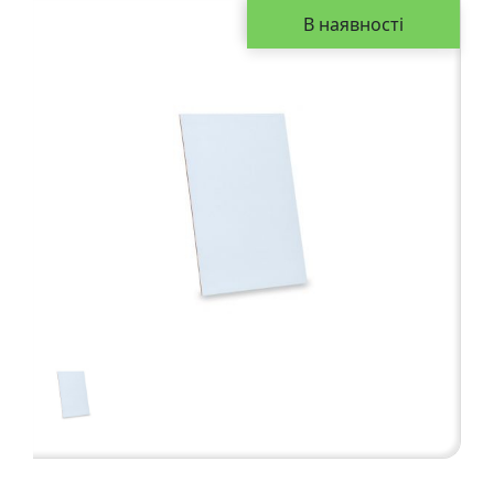
а
В наявності
р
т
о
н
Г
р
а
ф
i
к
а
Ж
и
в
о