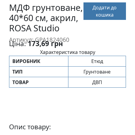
п
МДФ грунтоване,
Додати до
и
кошика
40*60 см, акрил,
с
ROSA Studio
Л
Артикул: GPA1824060
Ціна:
173,69 грн
і
н
Характеристика товару
о
ВИРОБНИК
Етюд
г
ТИП
Грунтоване
р
а
ТОВАР
ДВП
в
ю
р
а
.
С
Опис товару:
к