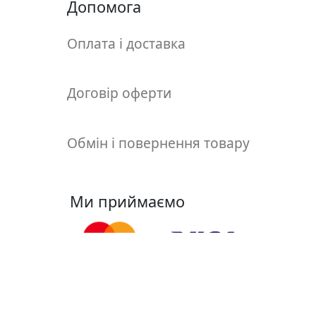
т
Допомога
а
е
Оплата і доставка
т
ю
д
Договір оферти
н
и
к
Обмін і повернення товару
и
П
Ми приймаємо
о
з
о
л
о
т
Ми у соцмережах
а