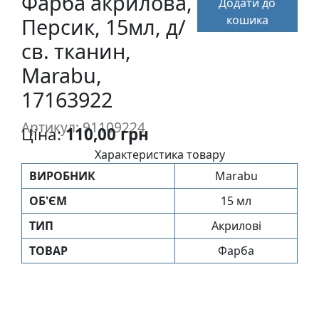
Фарба акрилова,
Додати до
п
кошика
Персик, 15мл, д/
и
с
св. тканин,
Marabu,
Л
17163922
і
н
Артикул: 91109224
Ціна:
110,00 грн
о
г
Характеристика товару
р
ВИРОБНИК
Marabu
а
ОБ'ЄМ
15 мл
в
ю
ТИП
Акрилові
р
ТОВАР
Фарба
а
.
С
к