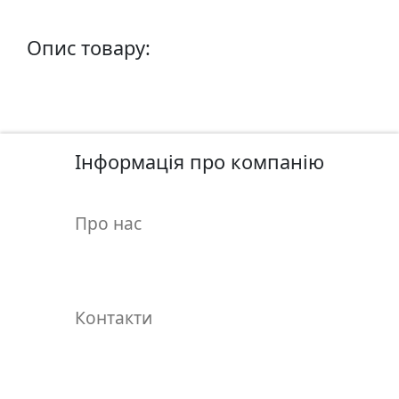
у
л
Опис товару:
ь
п
т
у
р
а
Інформація про компанію
М
Про нас
о
л
ь
б
Контакти
е
р
т
и