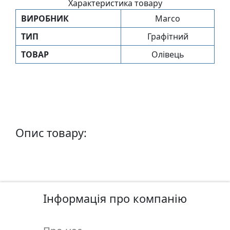
Характеристика товару
п
ВИРОБНИК
Marco
и
с
ТИП
Графітний
ТОВАР
Олівець
Л
і
н
о
г
р
Опис товару:
а
в
ю
р
а
Інформація про компанію
.
С
к