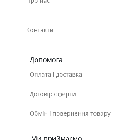
Про нас
у
л
ь
п
Контакти
т
у
р
а
Допомога
Оплата і доставка
М
о
л
Договір оферти
ь
б
е
Обмін і повернення товару
р
т
и
Ми приймаємо