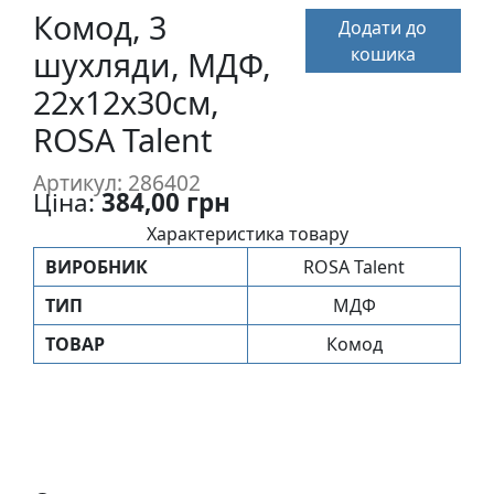
п
Комод, 3
Додати до
и
кошика
шухляди, МДФ,
с
22х12х30см,
ROSA Talent
Л
і
Артикул: 286402
н
Ціна:
384,00 грн
о
Характеристика товару
г
р
ВИРОБНИК
ROSA Talent
а
ТИП
МДФ
в
ТОВАР
Комод
ю
р
а
.
С
к