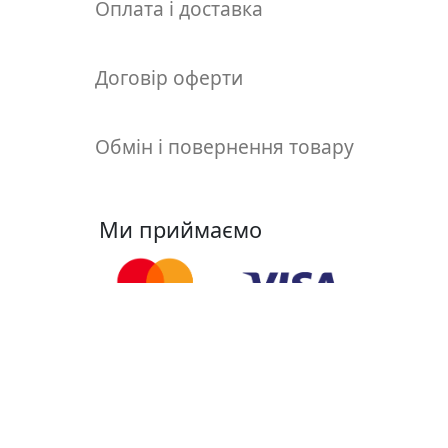
т
Оплата і доставка
а
е
Договір оферти
т
ю
д
Обмін і повернення товару
н
и
к
и
Ми приймаємо
П
о
з
о
Ми у соцмережах
л
о
т
а