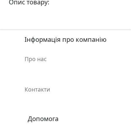
Опис товару:
у
л
ь
п
т
у
Інформація про компанію
р
а
Про нас
М
о
л
Контакти
ь
б
е
р
Допомога
т
и