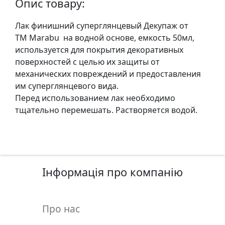
Опис товару:
у
л
Лак финишний суперглянцевый Декупаж от
ь
ТМ Marabu на водной основе, емкость 50мл,
п
используется для покрытия декоративных
т
поверхностей с целью их защиты от
у
механических повреждений и предоставления
р
им cуперглянцевого вида.
а
Перед использованием лак необходимо
тщательно перемешать. Растворяется водой.
М
о
л
ь
б
Інформація про компанію
е
р
т
Про нас
и