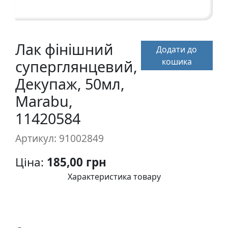
п
и
с
Лак фінішний
Додати до
Л
кошика
суперглянцевий,
і
Декупаж, 50мл,
н
Marabu,
о
г
11420584
р
а
Артикул: 91002849
в
ю
Ціна:
185,00 грн
р
Характеристика товару
а
.
С
к