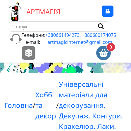
А
Р
Т
М
А
Г
І
Я
Б
л
о
Телефони:
+380661494273, +380680174075
к
e-mail:
artmagicinternet@gmail.com
0
н
о
т
и
,
Унiверсальнi
п
а
Хоббi
матерiали для
п
Головна
/
та
/
декорування.
i
р
декор
Декупаж. Контури.
,
Кракелюр. Лаки.
к