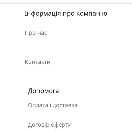
у
л
Інформація про компанію
ь
п
т
Про нас
у
р
а
Контакти
М
о
л
Допомога
ь
б
Оплата і доставка
е
р
т
Договір оферти
и