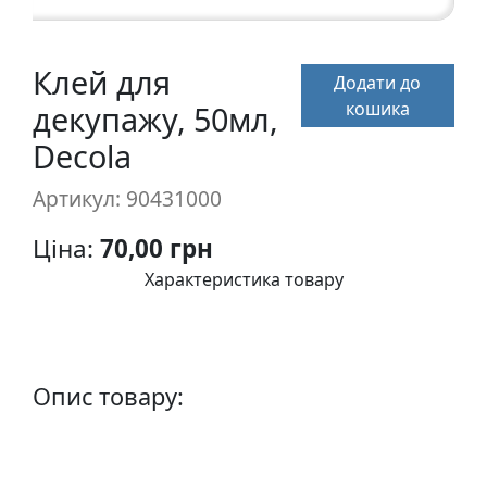
п
и
с
Клей для
Додати до
кошика
декупажу, 50мл,
Л
Decola
і
н
Артикул: 90431000
о
г
Ціна:
70,00 грн
р
Характеристика товару
а
в
ю
р
а
Опис товару:
.
С
к