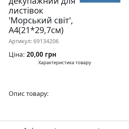
декупажний для
п
листівок
и
'Морський світ',
с
А4(21*29,7см)
Л
Артикул: 69134206
і
н
Ціна:
20,00 грн
о
г
Характеристика товару
р
а
в
ю
Опис товару:
р
а
.
С
к