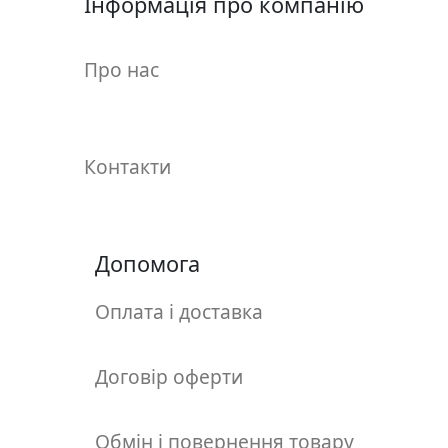
Інформація про компанію
у
л
ь
Про нас
п
т
у
р
Контакти
а
М
Допомога
о
л
ь
Оплата і доставка
б
е
Договір оферти
р
т
и
Обмін і повернення товару