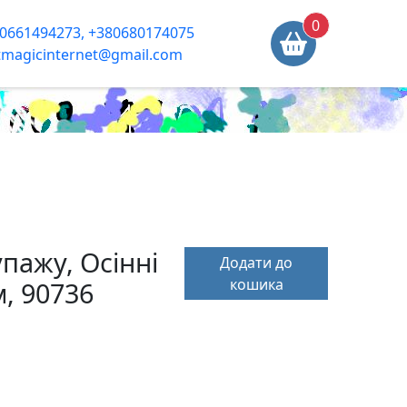
0
0661494273, +380680174075
tmagicinternet@gmail.com
пажу, Осінні
Додати до
кошика
м, 90736