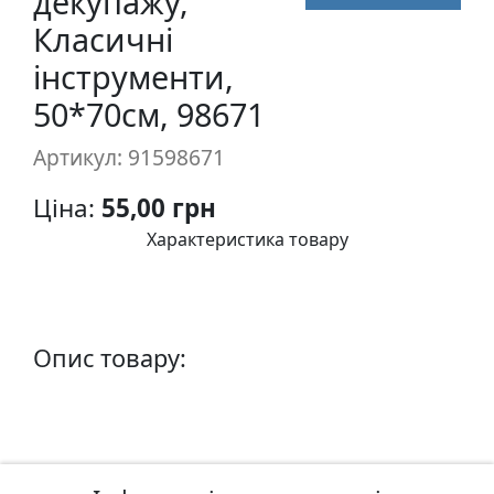
декупажу,
п
Класичні
и
інструменти,
с
50*70см, 98671
Л
Артикул: 91598671
і
н
Ціна:
55,00 грн
о
г
Характеристика товару
р
а
в
ю
Опис товару:
р
а
.
С
к