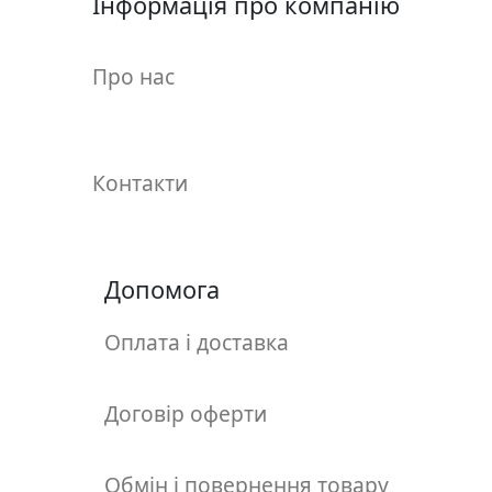
Інформація про компанію
у
л
ь
Про нас
п
т
у
р
Контакти
а
М
Допомога
о
л
ь
Оплата і доставка
б
е
Договір оферти
р
т
и
Обмін і повернення товару