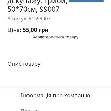
декупажу, Гриби,
п
50*70см, 99007
и
с
Артикул: 91599007
Ціна:
55,00 грн
Л
і
Характеристика товару
н
о
г
р
Опис товару:
а
в
ю
р
а
Інформація про компанію
.
С
к
Про нас