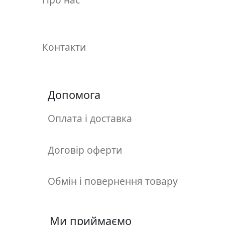
у
л
ь
п
Контакти
т
у
р
а
Допомога
Оплата і доставка
М
о
л
Договір оферти
ь
б
е
Обмін і повернення товару
р
т
и
Ми приймаємо