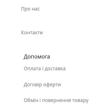
у
Про нас
л
ь
п
т
Контакти
у
р
а
Допомога
М
о
Оплата і доставка
л
ь
б
Договір оферти
е
р
Обмін і повернення товару
т
и