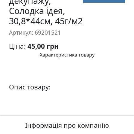
декупажу,
п
Солодка ідея,
и
30,8*44см, 45г/м2
с
Артикул: 69201521
Л
і
Ціна:
45,00 грн
н
Характеристика товару
о
г
р
а
Опис товару:
в
ю
р
а
.
С
Інформація про компанію
к