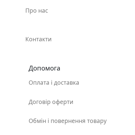
у
Про нас
л
ь
п
т
Контакти
у
р
а
Допомога
М
о
Оплата і доставка
л
ь
б
Договір оферти
е
р
Обмін і повернення товару
т
и