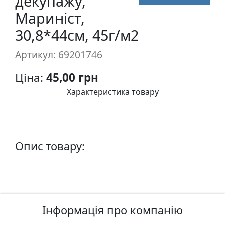
декупажу,
п
Мариніст,
и
30,8*44см, 45г/м2
с
Артикул: 69201746
Л
і
Ціна:
45,00 грн
н
Характеристика товару
о
г
р
а
Опис товару:
в
ю
р
а
.
С
Інформація про компанію
к