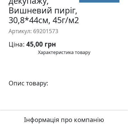
декупажу,
п
Вишневий пиріг,
и
30,8*44см, 45г/м2
с
Артикул: 69201573
Л
і
Ціна:
45,00 грн
н
Характеристика товару
о
г
р
а
Опис товару:
в
ю
р
а
.
С
Інформація про компанію
к