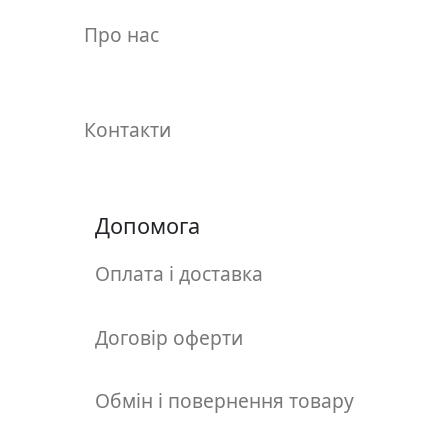
у
Про нас
л
ь
п
т
Контакти
у
р
а
Допомога
М
о
Оплата і доставка
л
ь
б
Договір оферти
е
р
Обмін і повернення товару
т
и