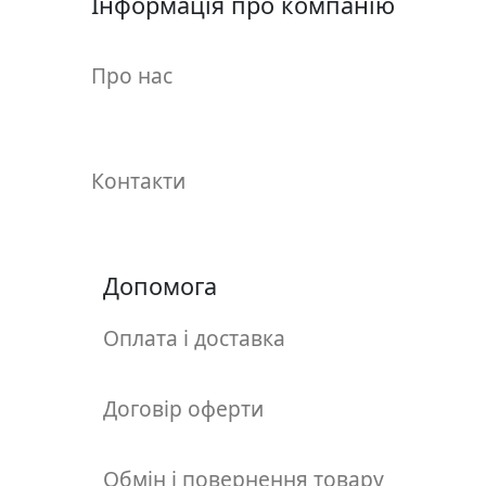
Інформація про компанію
у
л
ь
Про нас
п
т
у
р
Контакти
а
М
Допомога
о
л
ь
Оплата і доставка
б
е
Договір оферти
р
т
и
Обмін і повернення товару