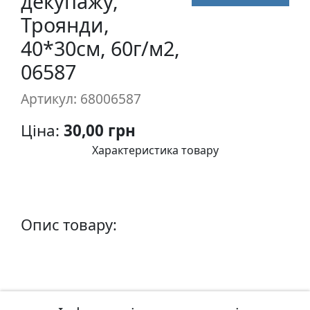
декупажу,
п
Троянди,
и
40*30см, 60г/м2,
с
06587
Л
Артикул: 68006587
і
н
Ціна:
30,00 грн
о
г
Характеристика товару
р
а
в
ю
Опис товару:
р
а
.
С
к