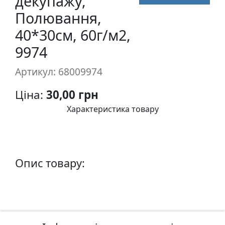
декупажу,
п
Полювання,
и
40*30см, 60г/м2,
с
9974
Л
Артикул: 68009974
і
н
Ціна:
30,00 грн
о
г
Характеристика товару
р
а
в
ю
Опис товару:
р
а
.
С
к