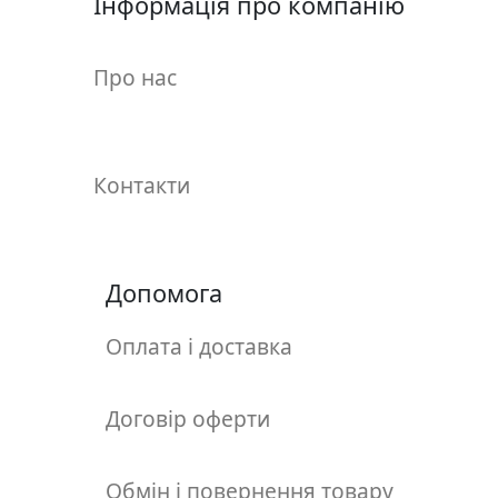
Інформація про компанію
у
л
ь
Про нас
п
т
у
р
Контакти
а
М
Допомога
о
л
ь
Оплата і доставка
б
е
Договір оферти
р
т
и
Обмін і повернення товару