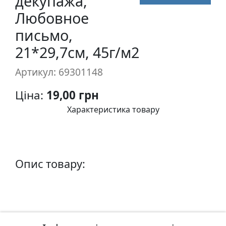
декупажа,
п
Любовное
и
письмо,
с
21*29,7см, 45г/м2
Л
Артикул: 69301148
і
н
Ціна:
19,00 грн
о
г
Характеристика товару
р
а
в
ю
Опис товару:
р
а
.
С
к