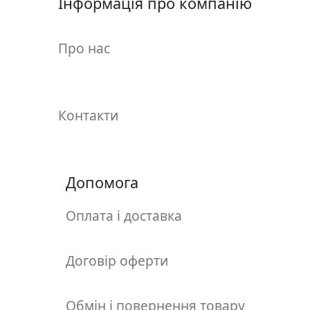
Інформація про компанію
у
л
ь
Про нас
п
т
у
р
Контакти
а
М
Допомога
о
л
ь
Оплата і доставка
б
е
Договір оферти
р
т
и
Обмін і повернення товару