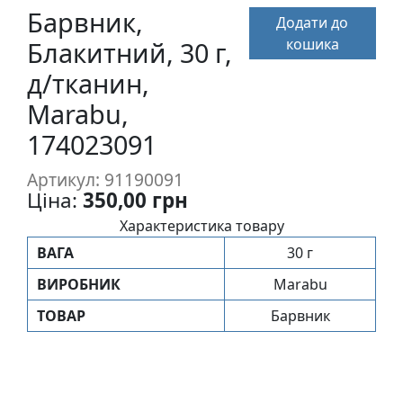
п
Барвник,
Додати до
и
кошика
Блакитний, 30 г,
с
д/тканин,
Marabu,
Л
і
174023091
н
о
Артикул: 91190091
г
Ціна:
350,00 грн
р
Характеристика товару
а
ВАГА
30 г
в
ю
ВИРОБНИК
Marabu
р
ТОВАР
Барвник
а
.
С
к