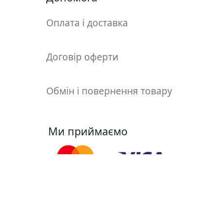
т
а
Оплата і доставка
е
т
ю
Договір оферти
д
н
и
Обмін і повернення товару
к
и
Ми приймаємо
П
о
з
о
л
о
Ми у соцмережах
т
а