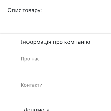
у
л
Опис товару:
ь
п
т
у
р
Інформація про компанію
а
Про нас
М
о
л
ь
б
Контакти
е
р
т
и
Допомога