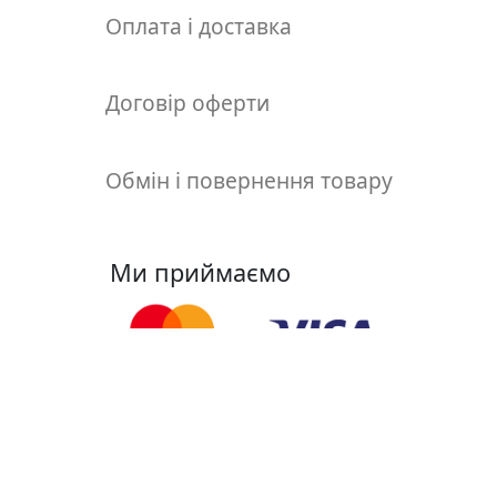
т
Оплата і доставка
а
е
т
Договір оферти
ю
д
н
Обмін і повернення товару
и
к
и
Ми приймаємо
П
о
з
о
л
Ми у соцмережах
о
т
а