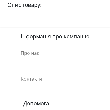
у
Опис товару:
л
ь
п
т
у
Інформація про компанію
р
а
Про нас
М
о
л
ь
Контакти
б
е
р
т
Допомога
и