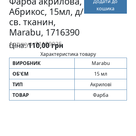
Фарба акрилова,
Додати до
п
кошика
Абрикос, 15мл, д/
и
с
св. тканин,
Marabu, 1716390
Л
Артикул: 91109025
Ціна:
110,00 грн
і
н
Характеристика товару
о
ВИРОБНИК
Marabu
г
р
ОБ'ЄМ
15 мл
а
ТИП
Акрилові
в
ТОВАР
Фарба
ю
р
а
.
С
к