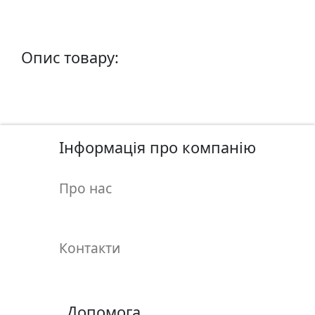
п
и
с
Опис товару:
Л
і
н
о
Інформація про компанію
г
р
а
Про нас
в
ю
р
Контакти
а
.
С
к
Допомога