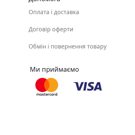
у
л
Оплата і доставка
ь
п
Договір оферти
т
у
Обмін і повернення товару
р
а
Ми приймаємо
М
о
л
ь
б
е
Ми у соцмережах
р
т
и