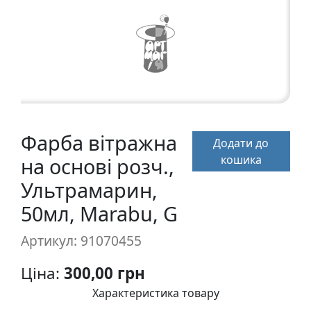
а
р
т
о
н
Г
р
Фарба вітражна
Додати до
а
кошика
на основі розч.,
ф
i
Ультрамарин,
к
50мл, Marabu, G
а
Артикул: 91070455
Ж
Ціна:
300,00 грн
и
в
Характеристика товару
о