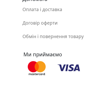
у
л
Оплата і доставка
ь
п
Договір оферти
т
у
Обмін і повернення товару
р
а
Ми приймаємо
М
о
л
ь
б
е
Ми у соцмережах
р
т
и