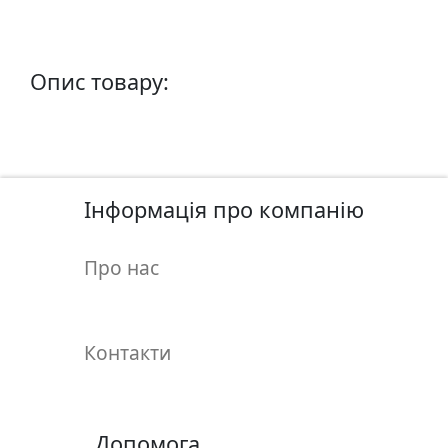
п
и
с
Опис товару:
Л
і
н
о
Інформація про компанію
г
р
а
Про нас
в
ю
р
Контакти
а
.
С
к
Допомога