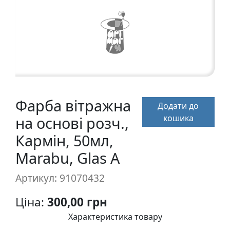
а
р
т
о
н
Г
р
Фарба вітражна
Додати до
а
кошика
на основі розч.,
ф
i
Кармін, 50мл,
к
Marabu, Glas A
а
Артикул: 91070432
Ж
Ціна:
300,00 грн
и
в
Характеристика товару
о