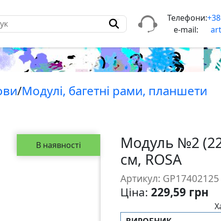
Телефони:
+38
e-mail:
ar
ови
/
Модулi, багетнi рами, планшети
Модуль №2 (22
В наявності
см, ROSA
Артикул: GP17402125
Ціна:
229,59 грн
Х
ВИРОБНИК