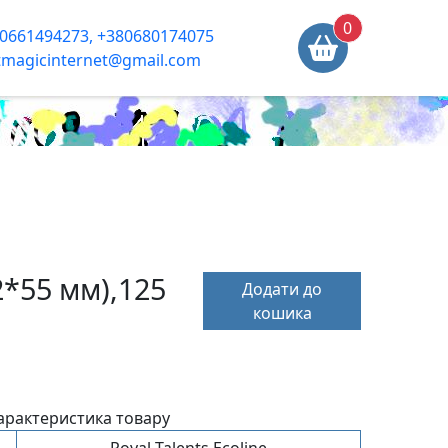
0
0661494273, +380680174075
tmagicinternet@gmail.com
*55 мм),125
Додати до
кошика
арактеристика товару
Royal Talents Ecoline