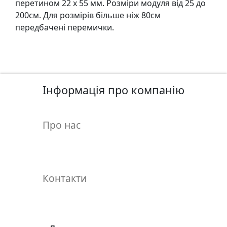
перетином 22 х 55 мм. Розмiри модуля вiд 25 до
у
200см. Для розмiрiв бiльше нiж 80см
л
передбаченi перемички.
ь
п
т
у
р
Інформація про компанію
а
М
Про нас
о
л
ь
б
Контакти
е
р
т
и