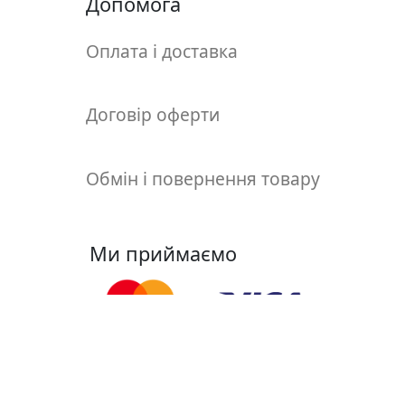
Допомога
т
а
е
Оплата і доставка
т
ю
д
Договір оферти
н
и
Обмін і повернення товару
к
и
Ми приймаємо
П
о
з
о
л
о
т
Ми у соцмережах
а