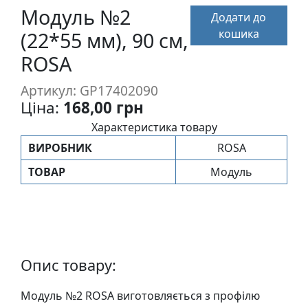
п
Модуль №2
Додати до
и
кошика
(22*55 мм), 90 см,
с
ROSA
Л
Артикул: GP17402090
і
Ціна:
168,00 грн
н
Характеристика товару
о
ВИРОБНИК
ROSA
г
р
ТОВАР
Модуль
а
в
ю
р
а
Опис товару:
.
С
Модуль №2 ROSA виготовляється з профiлю
к