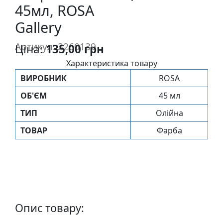
45мл, ROSA
п
и
Gallery
с
Артикул: 3260139
Ціна:
135,00 грн
Л
Характеристика товару
і
ВИРОБНИК
ROSA
н
ОБ'ЄМ
45 мл
о
г
ТИП
Олійна
р
ТОВАР
Фарба
а
в
ю
р
а
.
С
Опис товару:
к