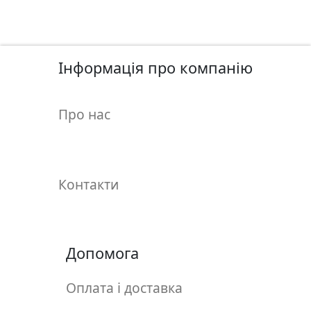
у
л
ь
п
Інформація про компанію
т
у
р
Про нас
а
М
о
Контакти
л
ь
б
е
Допомога
р
т
Оплата і доставка
и