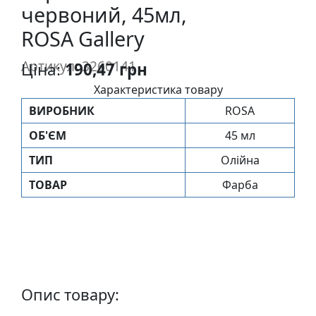
червоний, 45мл,
п
и
ROSA Gallery
с
Артикул: 3260141
Ціна:
190,47 грн
Л
Характеристика товару
і
ВИРОБНИК
ROSA
н
ОБ'ЄМ
45 мл
о
г
ТИП
Олійна
р
ТОВАР
Фарба
а
в
ю
р
а
.
С
Опис товару:
к