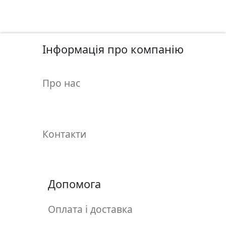
у
л
ь
п
Інформація про компанію
т
у
р
Про нас
а
М
о
Контакти
л
ь
б
е
Допомога
р
т
Оплата і доставка
и