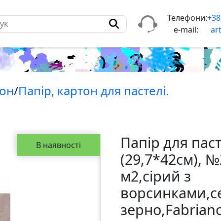
Телефони:
+38
e-mail:
ar
тон
/
Папiр, картон для пастелi.
Папір для паст
В наявності
(29,7*42см), №
м2,сірий з
ворсинками,с
зерно,Fabriаn