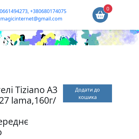
0
0661494273, +380680174075
tmagicinternet@gmail.com
елі Tiziano A3
Додати до
кошика
27 lama,160г/
ереднє
o