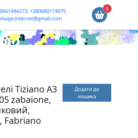
0
0661494273, +380680174075
tmagicinternet@gmail.com
елі Tiziano A3
Додати до
кошика
05 zabaione,
иковий,
, Fabriano