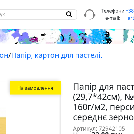
Телефони:
+38
e-mail:
ar
тон
/
Папiр, картон для пастелi.
Папір для паст
На замовлення
(29,7*42см), №
160г/м2, перс
середнє зерно
Артикул: 72942105