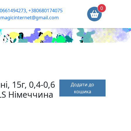
0
0661494273, +380680174075
tmagicinternet@gmail.com
, 15г, 0,4-0,6
Додати до
кошика
LS Німеччина