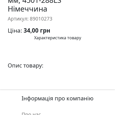
п
Німеччина
и
с
Артикул: 89010273
Ціна:
34,00 грн
Л
і
Характеристика товару
н
о
г
р
Опис товару:
а
в
ю
р
а
Інформація про компанію
.
С
к
Про нас