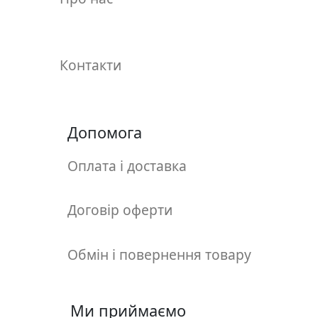
у
л
ь
п
Контакти
т
у
р
а
Допомога
Оплата і доставка
М
о
л
Договір оферти
ь
б
Обмін і повернення товару
е
р
т
и
Ми приймаємо