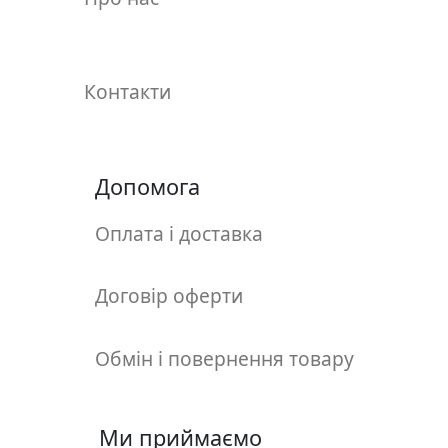
у
л
ь
п
Контакти
т
у
р
а
Допомога
Оплата і доставка
М
о
л
Договір оферти
ь
б
Обмін і повернення товару
е
р
т
и
Ми приймаємо