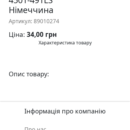
п
Німеччина
и
с
Артикул: 89010274
Ціна:
34,00 грн
Л
і
Характеристика товару
н
о
г
р
Опис товару:
а
в
ю
р
а
Інформація про компанію
.
С
к
Про нас