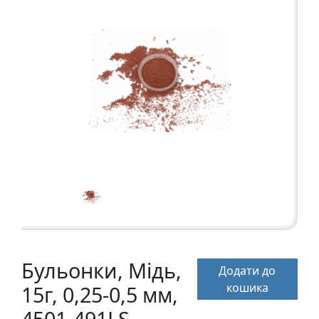
а
р
т
о
н
Г
р
а
ф
i
к
а
Ж
Бульонки, Мідь,
Додати до
и
кошика
15г, 0,25-0,5 мм,
в
о
4501-491LS