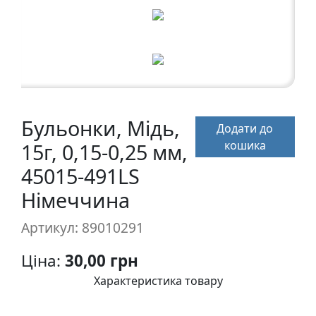
а
р
т
о
н
Г
Бульонки, Мідь,
Додати до
р
кошика
15г, 0,15-0,25 мм,
а
ф
45015-491LS
i
Німеччина
к
а
Артикул: 89010291
Ціна:
30,00 грн
Ж
и
Характеристика товару
в
о