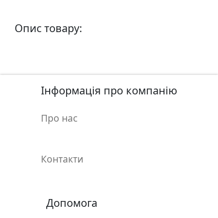
п
и
Опис товару:
с
Л
і
н
Інформація про компанію
о
г
Про нас
р
а
в
ю
Контакти
р
а
.
С
Допомога
к