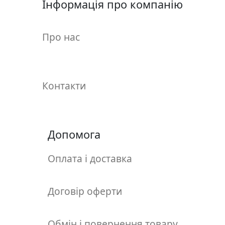
Інформація про компанію
у
л
ь
Про нас
п
т
у
р
Контакти
а
М
о
Допомога
л
ь
Оплата і доставка
б
е
Договір оферти
р
т
и
Обмін і повернення товару