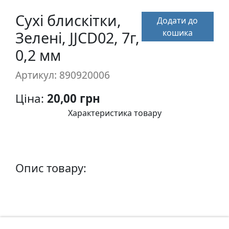
п
Сухі блискітки,
и
Додати до
с
кошика
Зелені, JJCD02, 7г,
0,2 мм
Л
Артикул: 890920006
і
н
Ціна:
20,00 грн
о
г
Характеристика товару
р
а
в
ю
Опис товару:
р
а
.
С
к