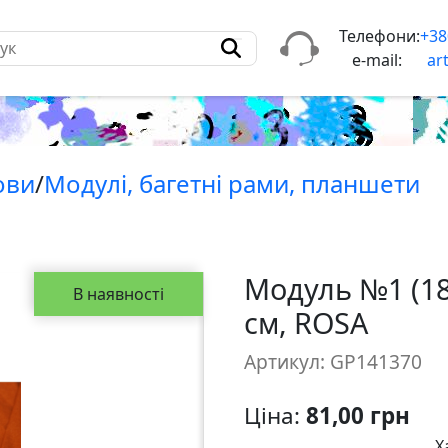
Телефони:
+38
e-mail:
ar
ови
/
Модулi, багетнi рами, планшети
Модуль №1 (18
В наявності
см, ROSA
Артикул: GP141370
Ціна:
81,00 грн
Х