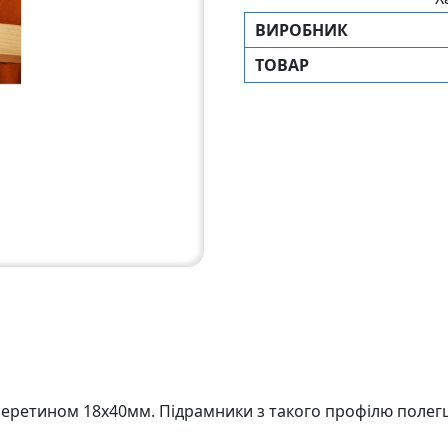
ВИРОБНИК
ТОВАР
ретином 18х40мм. Пiдрамники з такого профiлю полегше