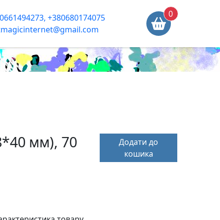
0
0661494273, +380680174075
tmagicinternet@gmail.com
*40 мм), 70
Додати до
кошика
арактеристика товару