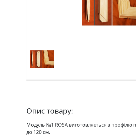
а
р
т
о
н
Г
р
а
ф
i
к
а
Опис товару:
Ж
и
Модуль №1 ROSA виготовляється з профiлю пе
в
до 120 см.
о