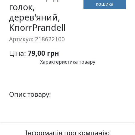
кошика
п
голок,
и
дерев'яний,
с
KnorrPrandell
Л
Артикул: 218622100
і
н
Ціна:
79,00 грн
о
Характеристика товару
г
р
а
в
Опис товару:
ю
р
а
.
С
к
Інформація про компанію