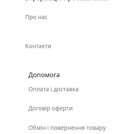
у
л
Про нас
ь
п
т
у
Контакти
р
а
М
Допомога
о
л
Оплата і доставка
ь
б
е
Договір оферти
р
т
Обмін і повернення товару
и