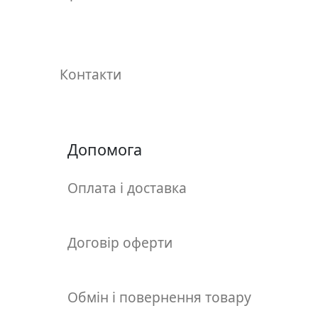
т
а
е
т
ю
Контакти
д
н
и
к
Допомога
и
Оплата і доставка
П
о
з
Договір оферти
о
л
о
Обмін і повернення товару
т
а