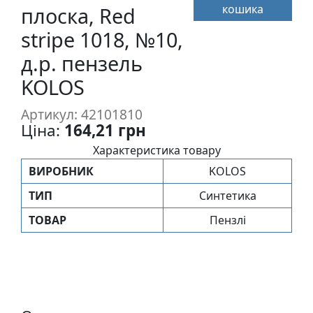
кошика
п
плоска, Red
и
stripe 1018, №10,
с
д.р. пензель
KOLOS
Л
і
Артикул: 42101810
н
Ціна:
164,21 грн
о
Характеристика товару
г
р
ВИРОБНИК
KOLOS
а
ТИП
Синтетика
в
ю
ТОВАР
Пензлі
р
а
.
С
к