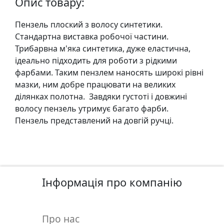
Опис товару:
у
л
Пензель плоский з волосу синтетики.
ь
Стандартна виставка робочої частини.
п
Трибарвна м'яка синтетика, дуже еластична,
т
iдеально пiдходить для роботи з рiдкими
у
фарбами. Таким пензлем наносять широкi рiвнi
р
мазки, ним добре працювати на великих
а
дiлянках полотна. Завдяки густотi i довжинi
волосу пензель утримує багато фарби.
М
Пензель представлений на довгiй ручцi.
о
л
ь
б
е
Інформація про компанію
р
т
и
Про нас