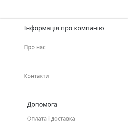
у
л
ь
п
Інформація про компанію
т
у
р
Про нас
а
М
о
Контакти
л
ь
б
е
Допомога
р
т
Оплата і доставка
и