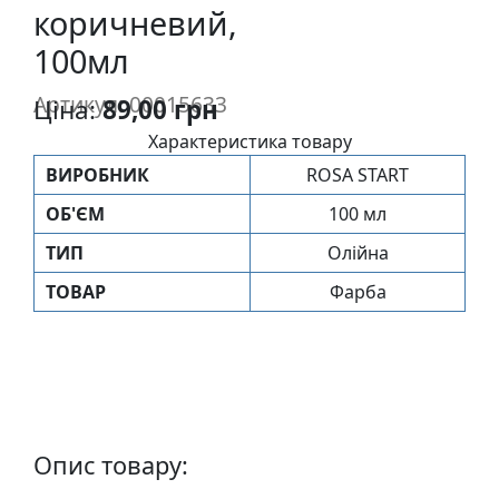
коричневий,
п
и
100мл
с
Артикул: 00015633
Ціна:
89,00 грн
Л
Характеристика товару
і
ВИРОБНИК
ROSA START
н
ОБ'ЄМ
100 мл
о
г
ТИП
Олійна
р
ТОВАР
Фарба
а
в
ю
р
а
.
С
Опис товару:
к