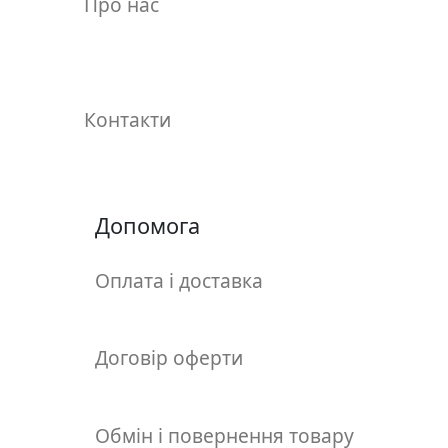
Про нас
т
а
е
т
ю
Контакти
д
н
и
к
и
Допомога
Оплата і доставка
П
о
з
о
Договір оферти
л
о
т
Обмін і повернення товару
а