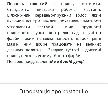
у
Пензель плоский
з волосу синтетики.
л
Стандартна виставка робочої частини.
ь
Бiлоснiжний середньо-пружний волос, який
п
включив всi три важливi показники: здатностi
т
утворювати гострий кiнчик, пружностi
у
волосяного пучка, контролю над текучiстю
р
фарби. Таким пензлем наносять
широкi рiвнi
а
мазки
, ним добре працювати на великих
дiлянках полотна. Завдяки густотi i довжинi
волосу пензель утримує багато фарби.
М
Пензель представлений
на довгiй ручцi.
о
л
ь
б
е
Інформація про компанію
р
т
и