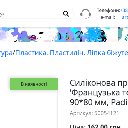
Телефони:
+38
e-mail:
ar
тура
/
Пластика. Пластилін. Лiпка бiжуте
Силіконова п
В наявності
'Французька т
90*80 мм, Padi
Артикул: 50054121
Ціна:
162,00 грн