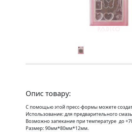
а
р
т
о
н
Г
р
а
ф
i
к
а
Опис товару:
С помощью этой пресс-формы можете создать
Ж
Использование: для предварительного смазы
и
Возможно запекание при температуре до +7
в
Размер: 90мм*80мм*12мм.
о