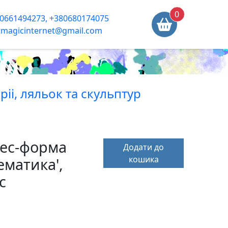
0
0661494273, +380680174075
tmagicinternet@gmail.com
рii, ляльок та скульптур
рес-форма
Додати до
кошика
ематика',
c