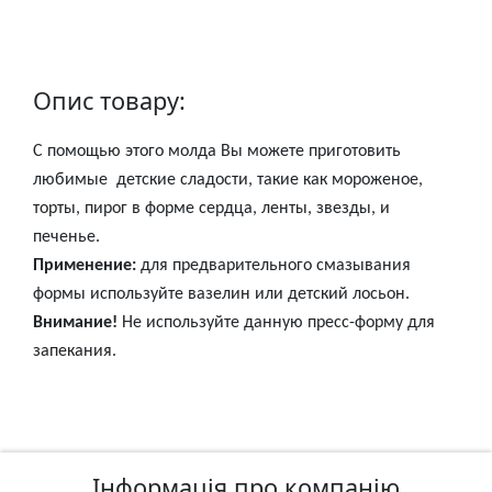
у
л
ь
п
Опис товару:
т
у
С помощью этого молда Вы можете приготовить
р
любимые
детские сладости, такие как мороженое,
а
торты, пирог в форме сердца, ленты, звезды, и
печенье.
М
Применение:
для предварительного смазывания
о
формы
используйте вазелин
или детский лосьон.
л
Внимание!
Не используйте данную пресс-форму для
ь
запекания.
б
е
р
т
и
Інформація про компанію