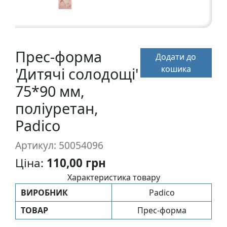
п
и
с
Прес-форма
Додати до
Л
кошика
'Дитячі солодощі'
і
н
75*90 мм,
о
поліуретан,
г
Padico
р
а
Артикул: 50054096
в
ю
Ціна:
110,00 грн
р
Характеристика товару
а
ВИРОБНИК
Padico
.
С
ТОВАР
Прес-форма
к