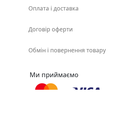
т
Оплата і доставка
а
е
т
Договір оферти
ю
д
н
Обмін і повернення товару
и
к
и
Ми приймаємо
П
о
з
о
л
Ми у соцмережах
о
т
а