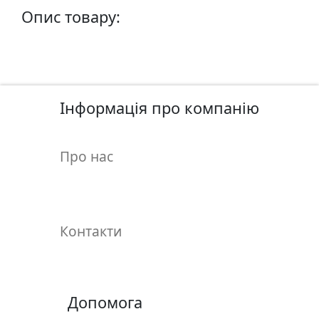
у
Опис товару:
л
ь
п
т
у
Інформація про компанію
р
а
Про нас
М
о
л
ь
Контакти
б
е
р
т
Допомога
и