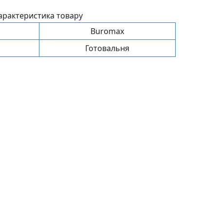
арактеристика товару
Buromax
Готовальня