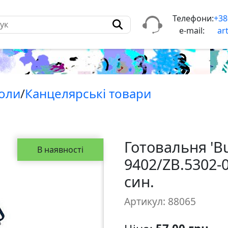
Телефони:
+38
e-mail:
ar
коли
/
Канцелярські товари
Готовальня 'B
В наявності
9402/ZB.5302-0
син.
Артикул: 88065