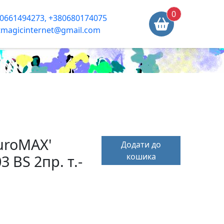
0
0661494273, +380680174075
tmagicinternet@gmail.com
uroMAX'
Додати до
кошика
3 BS 2пр. т.-