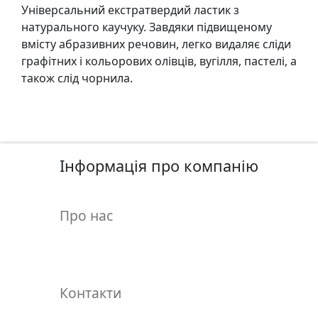
у
Універсальний екстратвердий ластик з
л
натурального каучуку. Завдяки підвищеному
ь
вмісту абразивних речовин, легко видаляє сліди
п
графітних і кольорових олівців, вугілля, пастелі, а
т
також слід чорнила.
у
р
а
Інформація про компанію
М
о
л
Про нас
ь
б
е
р
т
Контакти
и