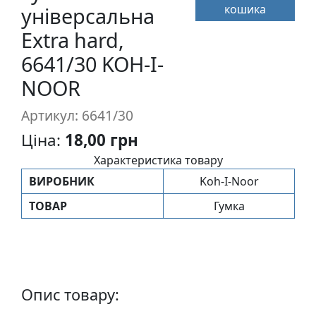
кошика
п
універсальна
и
Extra hard,
с
6641/30 KOH-I-
NOOR
Л
і
Артикул: 6641/30
н
о
Ціна:
18,00 грн
г
Характеристика товару
р
ВИРОБНИК
Koh-I-Noor
а
в
ТОВАР
Гумка
ю
р
а
.
С
Опис товару:
к