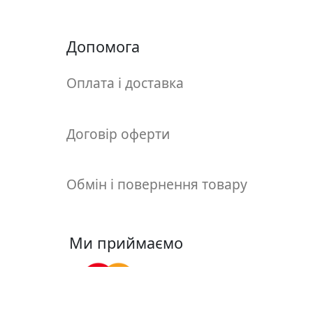
т
а
е
Допомога
т
ю
Оплата і доставка
д
н
и
Договір оферти
к
и
Обмін і повернення товару
П
о
з
Ми приймаємо
о
л
о
т
а