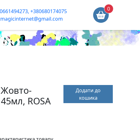
0
0661494273, +380680174075
tmagicinternet@gmail.com
 Жовто-
Додати до
кошика
, 45мл, ROSA
арактеристика товару