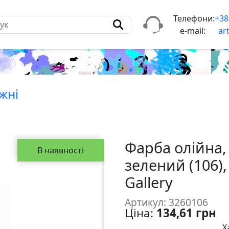
Телефони:
+38
e-mail:
ar
жнi
Фарба олійна,
В наявності
зелений (106)
Gallery
Артикул: 3260106
Ціна:
134,61 грн
Х