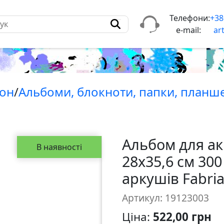
Телефони:
+38
e-mail:
ar
тон
/
Альбоми, блокноти, папки, планше
Альбом для ак
В наявності
28х35,6 см 300 
аркушів Fabri
Артикул: 19123003
Ціна:
522,00 грн