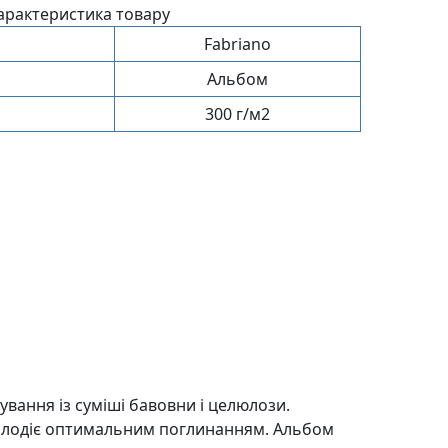
арактеристика товару
Fabriano
Альбом
300 г/м2
ування із суміші бавовни і целюлози.
р володіє оптимальним поглинанням. Альбом