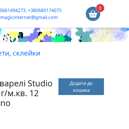
0
0661494273, +380680174075
tmagicinternet@gmail.com
ти, склейки
варелі Studio
Додати до
кошика
г/м.кв. 12
ano