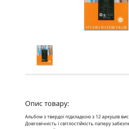
а
р
т
о
н
Г
р
а
ф
i
к
а
Опис товару:
Ж
и
Альбом з твердої підкладкою з 12 аркушів ви
в
Довговічність і світлостійкість паперу забе
о