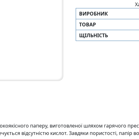
Х
ВИРОБНИК
ТОВАР
ЩIЛЬНIСТЬ
сокоякісного паперу, виготовленої шляхом гарячого прес
зпечується відсутністю кислот. Завдяки пористості, папі