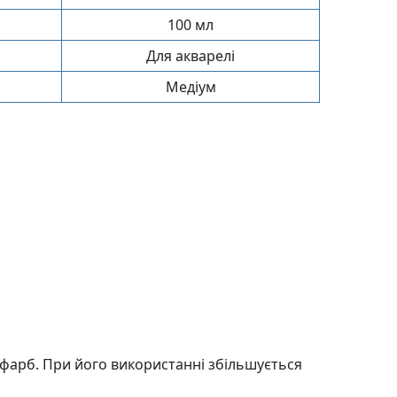
100 мл
Для акварелі
Медіум
 фарб. При його використаннi збiльшується