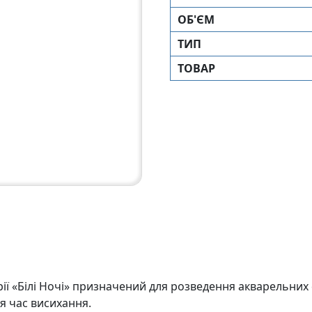
ОБ'ЄМ
ТИП
ТОВАР
рiї «Бiлi Ночi» призначений для розведення акварельних
я час висихання.