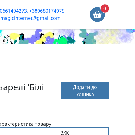
0
0661494273, +380680174075
tmagicinternet@gmail.com
арелі 'Білі
Додати до
кошика
арактеристика товару
ЗХК